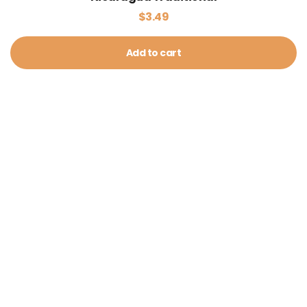
$
3.49
Add to cart