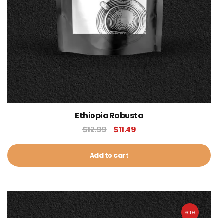
Ethiopia Robusta
$
12.99
$
11.49
Add to cart
sale