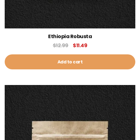
Ethiopia Robusta
$
12.99
$
11.49
Add to cart